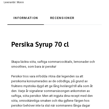
Leverantör:
Monin
INFORMATION
RECENSIONER
Persika Syrup 70 cl
Skapa läckra söta, saftiga sommarcocktails, lemonader och
smoothies, som bara är persika!
Persikor tros vara infödda i Kina där legenden sa att
persikorna konsumerades av de odödliga, på grund av
fruktens mystiska dygd att ge lång livslängd till alla som åt
den. Varje år signalerar sommarsäsongen ankomsten av
saftiga, söta persikor. Men att ingjuta dina recept med den
söta, omisskännliga smaken och rika gyllene färgen hos
persikor behöver inte ta slut när sommarens långa dagar