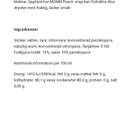
bleknar. Upptäck hur MONIN Peach sirap kan förbättra dina
drycker med fruktig, läcker smak!
Ingredienser
Socker, vatten, syra: citronsyra, koncentrerad persikojuice,
naturlig arom, koncentrerad citronjuice, färgämne: E163.
Fruktjuice totalt: 13%, varav 10% persikojuice.
Nutritional information per 100 ml
Energi: 1412 kJ/338 kcal, fett 0 g varav mättat fett 0 g,
kolhydrater: 83,1 g varav sockerarter 83,0 g, protein: 0 g, salt:
0,03 g.