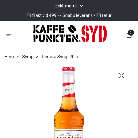
Exkl. moms
Fri frakt vid 499:- / Snabb leverans / Fri retur
0
Hem
Syrup
Persika Syrup 70 cl