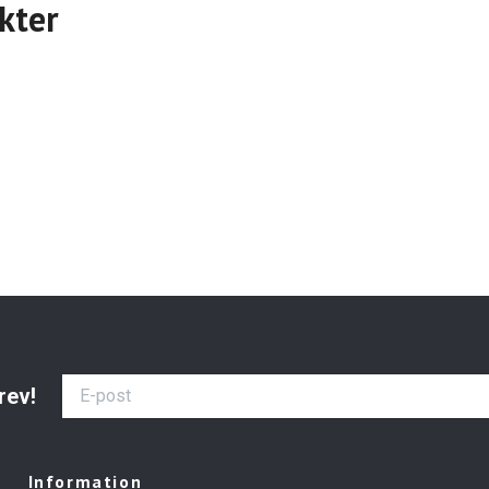
kter
rev!
Information