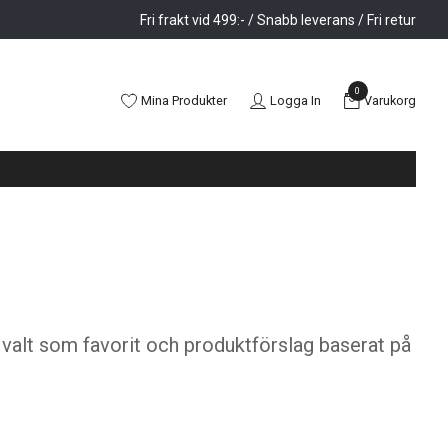
Fri frakt vid 499:- / Snabb leverans / Fri retur
0
Mina Produkter
Logga In
Varukorg
, valt som favorit och produktförslag baserat på