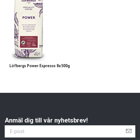
Löfbergs Power Espresso 8x500g
Zo
Anmäl dig till vår nyhetsbrev!