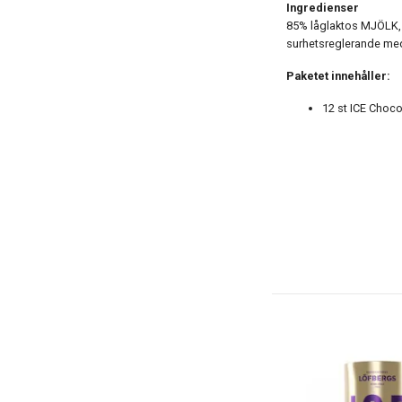
Ingredienser
85% låglaktos MJÖLK, 1
surhetsreglerande med
Paketet innehåller:
12 st ICE Choco