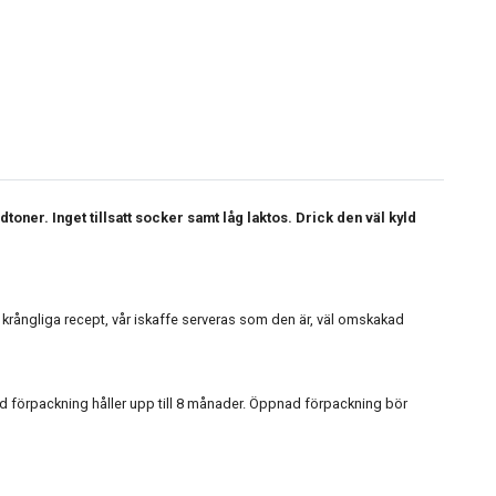
oner. Inget tillsatt socker samt låg laktos. Drick den väl kyld
rångliga recept, vår iskaffe serveras som den är, väl omskakad
d förpackning håller upp till 8 månader. Öppnad förpackning bör