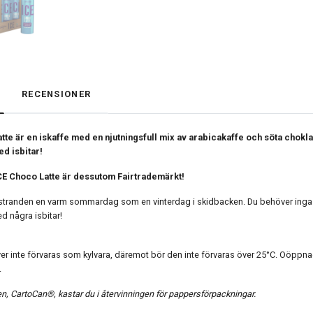
RECENSIONER
te är en iskaffe med en njutningsfull mix av arabicakaffe och söta chokladt
d isbitar!
ICE Choco Latte är dessutom Fairtrademärkt!
å stranden en varm sommardag som en vinterdag i skidbacken. Du behöver inga k
d några isbitar!
er inte förvaras som kylvara, däremot bör den inte förvaras över 25°C. Oöppna
.
n, CartoCan®, kastar du i återvinningen för pappersförpackningar.