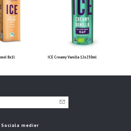
amel 8x1l
ICE Creamy Vanilla 12x230ml
ICE S
Sociala medier