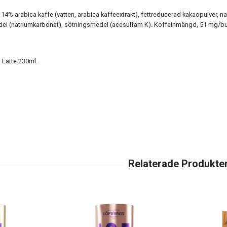
4% arabica kaffe (vatten, arabica kaffeextrakt), fettreducerad kakaopulver, n
el (natriumkarbonat), sötningsmedel (acesulfam K). Koffeinmängd, 51 mg/bu
 Latte 230ml.