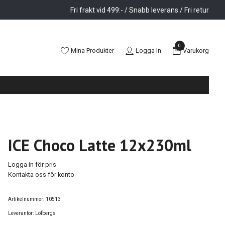
Fri frakt vid 499:- / Snabb leverans / Fri retur
0
Mina Produkter
Logga In
Varukorg
ICE Choco Latte 12x230ml
Logga in för pris
Kontakta oss för konto
Artikelnummer:
10513
Leverantör:
Löfbergs