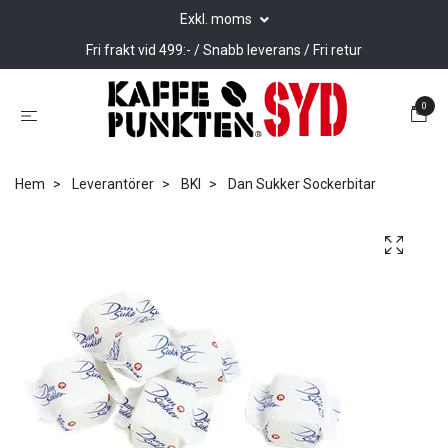
Exkl. moms
Fri frakt vid 499:- / Snabb leverans / Fri retur
0
Hem
Leverantörer
BKI
Dan Sukker Sockerbitar