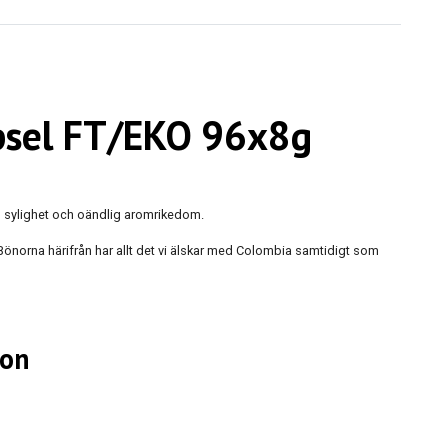
psel FT/EKO 96x8g
ig sylighet och oändlig aromrikedom.
Bönorna härifrån har allt det vi älskar med Colombia samtidigt som
ion