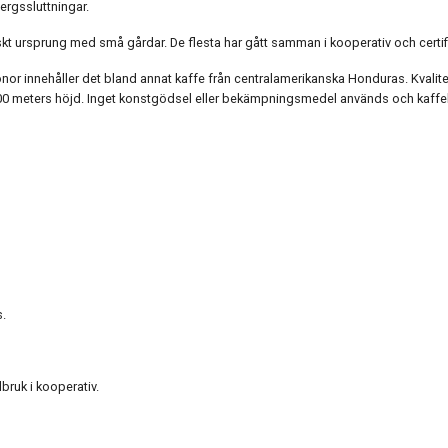
rgssluttningar.
kt ursprung med små gårdar. De flesta har gått samman i kooperativ och certifi
r innehåller det bland annat kaffe från centralamerikanska Honduras. Kvalitete
00 meters höjd. Inget konstgödsel eller bekämpningsmedel används och kaffe
.
bruk i kooperativ.