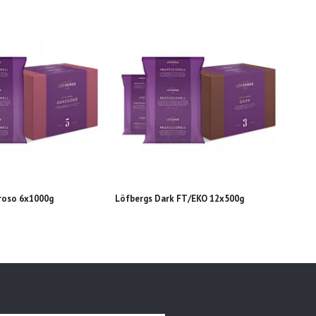
roso 6x1000g
Löfbergs Dark FT/EKO 12x500g
Löfbe
8x50