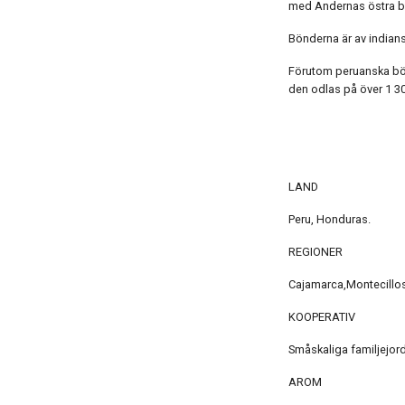
med Andernas östra be
Bönderna är av indians
Förutom peruanska böno
den odlas på över 1 3
LAND
Peru, Honduras.
REGIONER
Cajamarca,Montecillos
KOOPERATIV
Småskaliga familjejord
AROM