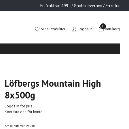
Fri frakt vid 499:- / Snabb leverans / Fri retur
0
Mina Produkter
Logga In
Varukorg
Löfbergs Mountain High
8x500g
Logga in för pris
Kontakta oss för konto
Artikelnummer:
25010