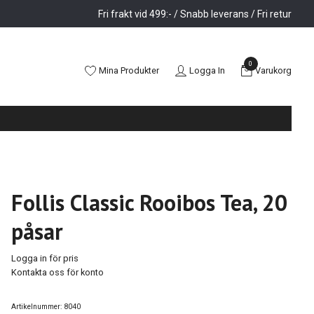
Fri frakt vid 499:- / Snabb leverans / Fri retur
0
Mina Produkter
Logga In
Varukorg
Follis Classic Rooibos Tea, 20
påsar
Logga in för pris
Kontakta oss för konto
Artikelnummer:
8040