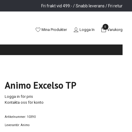
Fri frakt vid 499:- / Snabb leverans / Fri retur
0
Mina Produkter
Logga In
Varukorg
Animo Excelso TP
Logga in för pris
Kontakta oss för konto
Artikelnummer:
10390
Leverantör:
Animo