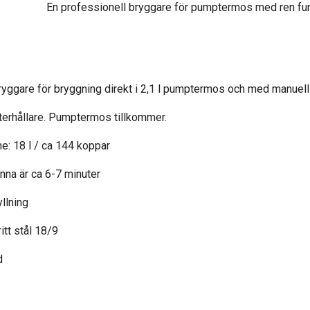
En professionell bryggare för pumptermos med ren funkt
ggare för bryggning direkt i 2,1 l pumptermos och med manuell 
terhållare. Pumptermos tillkommer.
e: 18 l / ca 144 koppar
anna är ca 6-7 minuter
llning
ritt stål 18/9
d