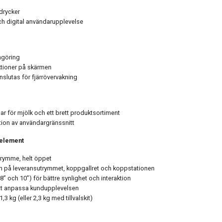
drycker
 och digital användarupplevelse
ngöring
ktioner på skärmen
slutas för fjärrövervakning
gar för mjölk och ett brett produktsortiment
tion av användargränssnitt
nelement
trymme, helt öppet
ish på leveransutrymmet, koppgallret och koppstationen
8” och 10”) för bättre synlighet och interaktion
att anpassa kundupplevelsen
,3 kg (eller 2,3 kg med tillvalskit)