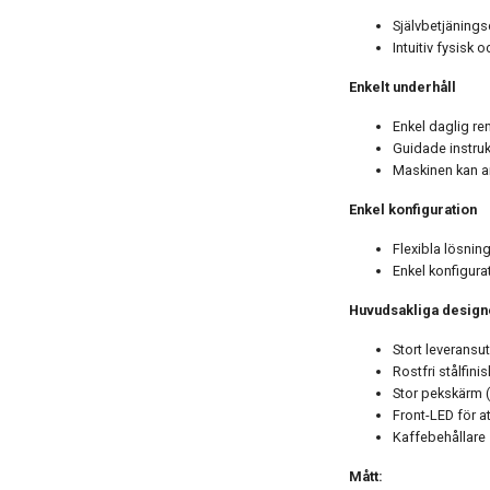
Självbetjänings
Intuitiv fysisk
Enkelt underhåll
Enkel daglig re
Guidade instru
Maskinen kan an
Enkel konfiguration
Flexibla lösnin
Enkel konfigura
Huvudsakliga desig
Stort leveransu
Rostfri stålfin
Stor pekskärm (
Front-LED för 
Kaffebehållare 1
Mått: