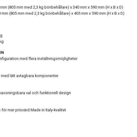
mm (805 mm med 2,3 kg bönbehållare) x 340 mm x 590 mm (H x B x D)
 mm (805 mm med 2,3 kg bönbehållare) x 405 mm x 590 mm (H x B x D)
kg
kg
ON
figuration med flera inställningsmöjligheter
g med lätt avtagbara komponenter
assningsbara val och funktionell design
 för mer prisvärd Made in Italy-kvalitet