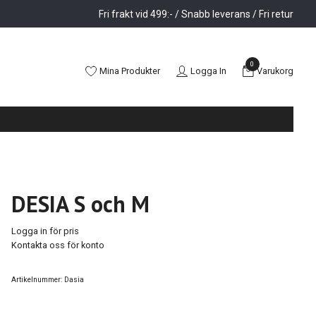
Fri frakt vid 499:- / Snabb leverans / Fri retur
0
Mina Produkter
Logga In
Varukorg
DESIA S och M
Logga in för pris
Kontakta oss för konto
Artikelnummer:
Dasia