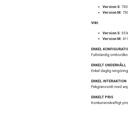
Version S:
730 
Version M:
730
Vikt:
Version S:
35 
Version M:
41 
ENKEL KONFIGURATI
Fullständig ombordkon
ENKELT UNDERHÅLL
Enkel daglig rengörin
ENKEL INTERAKTION
Pekgränssnitt med anp
ENKELT PRIS
Konkurrenskraftigt pris