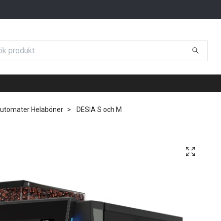
utomater Helaböner
DESIA S och M