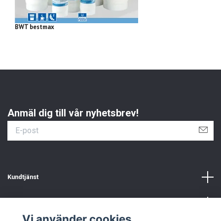
BWT bestmax
BW
Anmäl dig till vår nyhetsbrev!
Kundtjänst
Information
Vi använder cookies