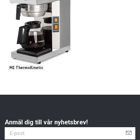
M1 ThermoKinetic
M2
Anmäl dig till vår nyhetsbrev!