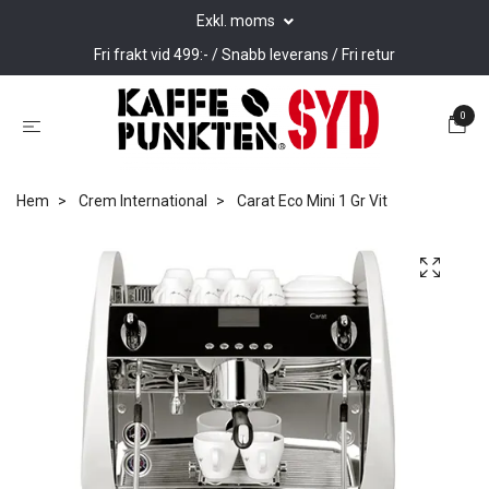
Exkl. moms
Fri frakt vid 499:- / Snabb leverans / Fri retur
0
Hem
Crem International
Carat Eco Mini 1 Gr Vit