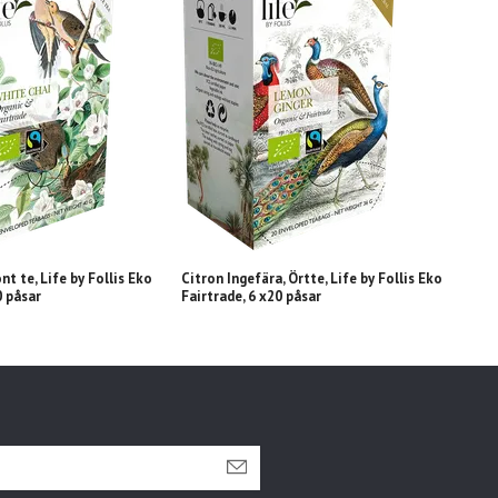
nt te, Life by Follis Eko
Citron Ingefära, Örtte, Life by Follis Eko
Neutr
0 påsar
Fairtrade, 6 x20 påsar
Fairt