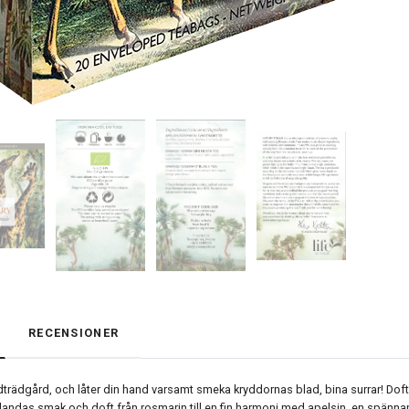
RECENSIONER
rädgård, och låter din hand varsamt smeka kryddornas blad, bina surrar! Doft
ndas smak och doft från rosmarin till en fin harmoni med apelsin, en spänna