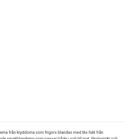
erna från kryddorna som frigörs blandas med lite fukt från
nde smakblandning som passar både i och till mat.
Ekologiskt och