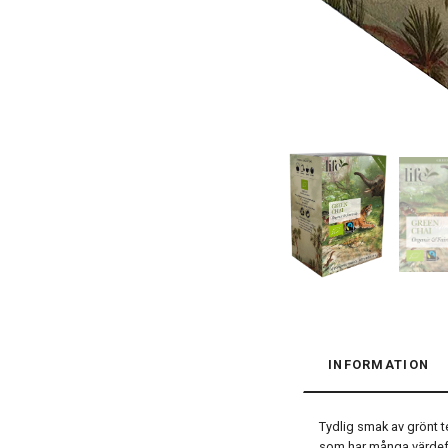
INFORMATION
Tydlig smak av grönt t
som har många värdef