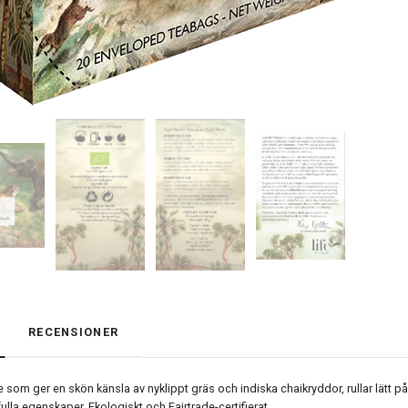
RECENSIONER
e som ger en skön känsla av nyklippt gräs och indiska chaikryddor, rullar lätt
ulla egenskaper.
Ekologiskt och Fairtrade-certifierat.