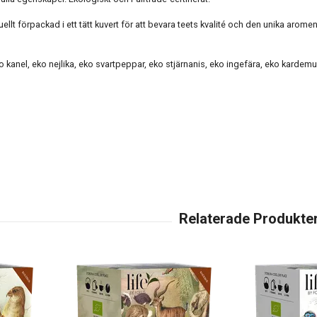
uellt förpackad i ett tätt kuvert för att bevara teets kvalité och den unika arom
ko kanel, eko nejlika, eko svartpeppar, eko stjärnanis, eko ingefära, eko karde