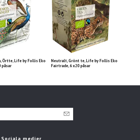
, Örtte, Life by Follis Eko
Neutralt, Grönt te, Life by Follis Eko
Rabarb
0 påsar
Fairtrade, 6 x20 påsar
Eko F
Sociala medier