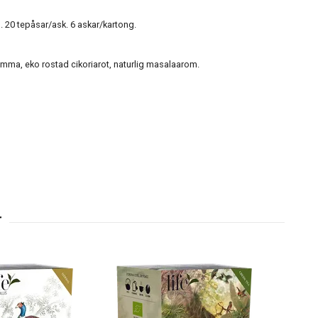
en. 20 tepåsar/ask. 6 askar/kartong.
mumma, eko rostad cikoriarot, naturlig masalaarom.