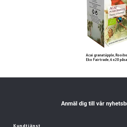
Acai granatäpple, Rooibos
Eko Fairtrade, 6 x20 pås
Anmäl dig till vår nyhetsb
Kundtjänst