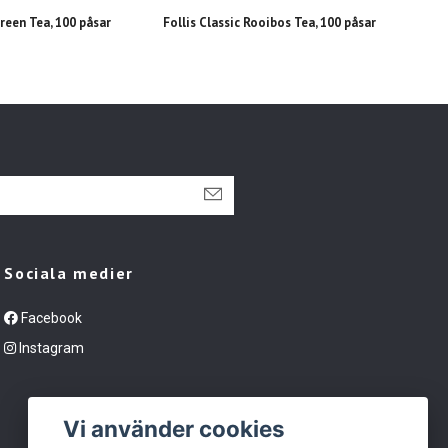
Follis Classic Rooibos Tea, 100 påsar
Folli
Green Tea, 100 påsar
påsar
Sociala medier
Facebook
Instagram
Vi använder cookies