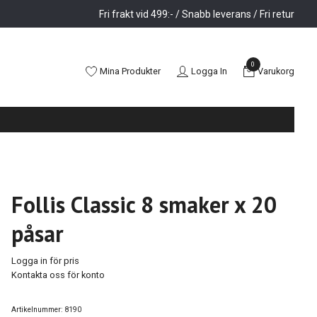
Fri frakt vid 499:- / Snabb leverans / Fri retur
0
Mina Produkter
Logga In
Varukorg
Follis Classic 8 smaker x 20
påsar
Logga in för pris
Kontakta oss för konto
Artikelnummer:
8190