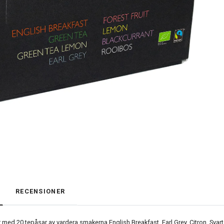
RECENSIONER
med 20 tepåsar av vardera smakerna English Breakfast, Earl Grey, Citron, Svart