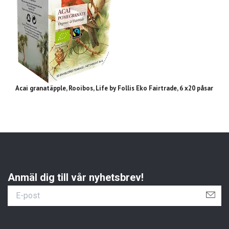
Acai granatäpple, Rooibos, Life by Follis Eko Fairtrade, 6 x20 påsar
Ch
Anmäl dig till vår nyhetsbrev!