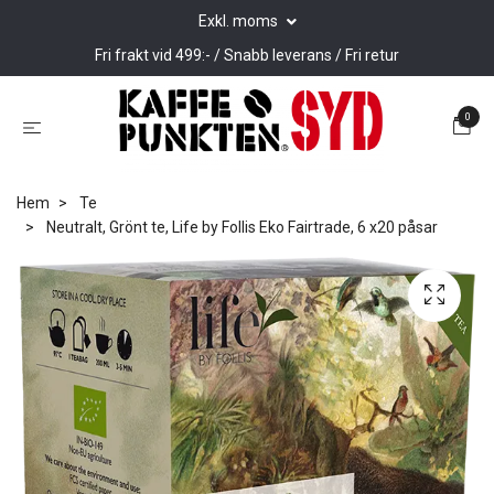
Exkl. moms
Fri frakt vid 499:- / Snabb leverans / Fri retur
0
Hem
Te
Neutralt, Grönt te, Life by Follis Eko Fairtrade, 6 x20 påsar