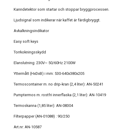
Kanndetektor som startar och stoppar bryggprocessen.
Ljudsignal som indikerar när kaffet är färdigbryggt.
Avkalkningsindikator
Easy soft keys
Torrkokningsskydd
Elanslutning: 230V~ 50/60Hz 2100W
Yttermått (HxDxB) i mm: 530-640x380x205
Termoscontainer m. no drip-kran (2,4 liter): AN-50241
Pumptermos m. rostfri innerflaska (2,1 liter): AN-10419
Termoskanna (1,85 liter): AN-08304
Filterpapper (AN-01088) : 90/250
Art.nr: AN-10587