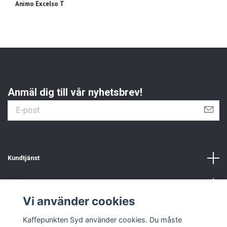
Animo Excelso T
An
Anmäl dig till vår nyhetsbrev!
Kundtjänst
Information
Vi använder cookies
Sociala medier
Kaffepunkten Syd använder cookies. Du måste