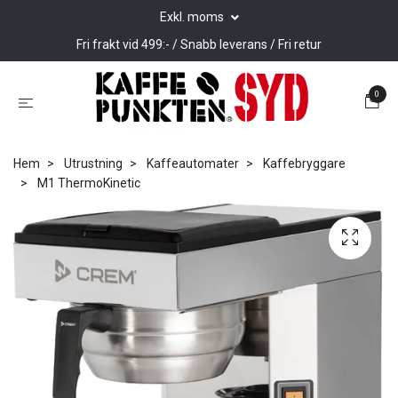
Exkl. moms
Fri frakt vid 499:- / Snabb leverans / Fri retur
0
Hem
Utrustning
Kaffeautomater
Kaffebryggare
M1 ThermoKinetic