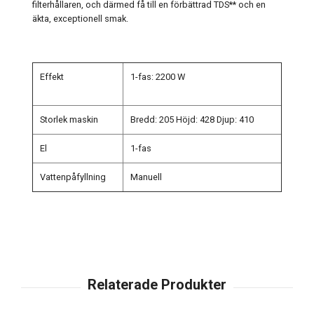
filterhållaren, och därmed få till en förbättrad TDS** och en
äkta, exceptionell smak.
Effekt
1-fas: 2200 W
Storlek maskin
Bredd: 205 Höjd: 428 Djup: 410
El
1-fas
Vattenpåfyllning
Manuell