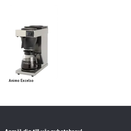
Animo Excelso
An